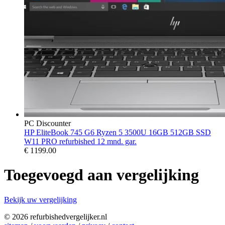
PC Discounter
HP EliteBook 745 G6 Ryzen 5 3500U 16GB 512GB SSD
W11 PRO refurbished 12 mnd. gar.
€
1199.00
Toegevoegd aan vergelijking
Bekijk uw vergelijking
© 2026 refurbishedvergelijker.nl