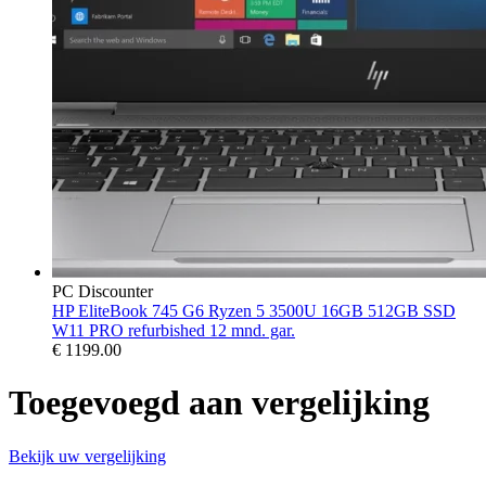
PC Discounter
HP EliteBook 745 G6 Ryzen 5 3500U 16GB 512GB SSD
W11 PRO refurbished 12 mnd. gar.
€
1199.00
Toegevoegd aan vergelijking
Bekijk uw vergelijking