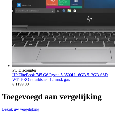
PC Discounter
HP EliteBook 745 G6 Ryzen 5 3500U 16GB 512GB SSD
W11 PRO refurbished 12 mnd. gar.
€
1199.00
Toegevoegd aan vergelijking
Bekijk uw vergelijking