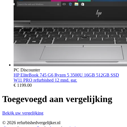
PC Discounter
HP EliteBook 745 G6 Ryzen 5 3500U 16GB 512GB SSD
W11 PRO refurbished 12 mnd. gar.
€
1199.00
Toegevoegd aan vergelijking
Bekijk uw vergelijking
© 2026 refurbishedvergelijker.nl