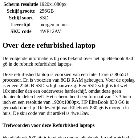
Scherm resolutie
1920x1080px
Schijf grootte
256GB
Schijf soort
SSD
Levertijd
morgen in huis
SKU code
4WE12AV
Over deze refurbished laptop
De volgende informatie is bij ons bekend over het hp elitebook 830
g6 in de rubriek refurbished laptops.
Deze refurbished laptop is voorzien van een Intel Core i7 8665U
processor. En is voorzien van 8GB RAM geheugen. Voor de opslag
is er een 256GB SSD schijf aanwezig. Een SSD schijf is tot wel
10x sneller dan een ouderwetse hardeschijf, omdat deze geen
draaiende delen heeft. Het scherm heeft een formaat van 13.3 inch
inch en een resolutie van 1920x1080px. HP EliteBook 830 G6 is
gemaakt door hp. De levertijd van Elitebook 830 g6 is morgen in
huis. De sku code van dit artikel is 4we12av.
Trefwoorden voor deze Refurbished laptops
Hp elitebook 830 g6 is te vinden onder: elitebook, hp refurbished