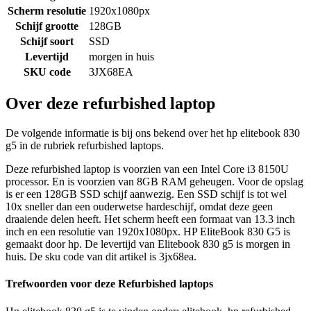
Scherm resolutie
1920x1080px
Schijf grootte
128GB
Schijf soort
SSD
Levertijd
morgen in huis
SKU code
3JX68EA
Over deze refurbished laptop
De volgende informatie is bij ons bekend over het hp elitebook 830
g5 in de rubriek refurbished laptops.
Deze refurbished laptop is voorzien van een Intel Core i3 8150U
processor. En is voorzien van 8GB RAM geheugen. Voor de opslag
is er een 128GB SSD schijf aanwezig. Een SSD schijf is tot wel
10x sneller dan een ouderwetse hardeschijf, omdat deze geen
draaiende delen heeft. Het scherm heeft een formaat van 13.3 inch
inch en een resolutie van 1920x1080px. HP EliteBook 830 G5 is
gemaakt door hp. De levertijd van Elitebook 830 g5 is morgen in
huis. De sku code van dit artikel is 3jx68ea.
Trefwoorden voor deze Refurbished laptops