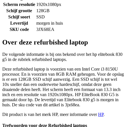
Scherm resolutie
1920x1080px
Schijf grootte
128GB
Schijf soort
SSD
Levertijd
morgen in huis
SKU code
3JX68EA
Over deze refurbished laptop
De volgende informatie is bij ons bekend over het hp elitebook 830
g5 in de rubriek refurbished laptops.
Deze refurbished laptop is voorzien van een Intel Core i3 8150U
processor. En is voorzien van 8GB RAM geheugen. Voor de opslag
is er een 128GB SSD schijf aanwezig. Een SSD schijf is tot wel
10x sneller dan een ouderwetse hardeschijf, omdat deze geen
draaiende delen heeft. Het scherm heeft een formaat van 13.3 inch
inch en een resolutie van 1920x1080px. HP EliteBook 830 G5 is
gemaakt door hp. De levertijd van Elitebook 830 g5 is morgen in
huis. De sku code van dit artikel is 3jx68ea.
Dit product is van het merk HP, meer informatie over
HP
.
Trefwoorden voor deze Refurbished laptops