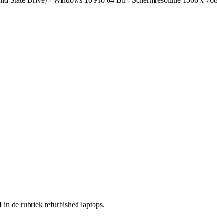
ate Drive) - Windows 10 Pro 64 Bit - Schermresolutie 1366 x 768 
 in de rubriek refurbished laptops.