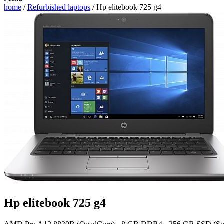
home
/
Refurbished laptops
/ Hp elitebook 725 g4
Hp elitebook 725 g4