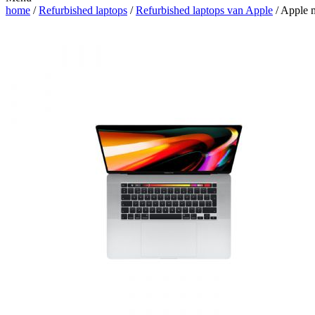
home
/
Refurbished laptops
/
Refurbished laptops van Apple
/ Apple 