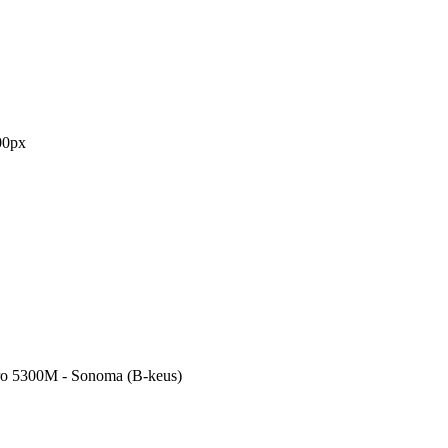
00px
ro 5300M - Sonoma (B-keus)