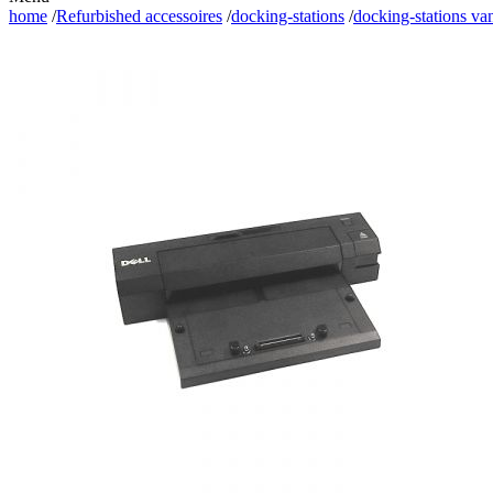
home
/
Refurbished accessoires
/
docking-stations
/
docking-stations va