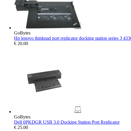
GoBytes
Hp lenovo thinkpad port replicator docking station series 3 433
€
20.00
GoBytes
Dell 0PKDGR USB 3.0 Docking Station Port Replicator
€
25.00