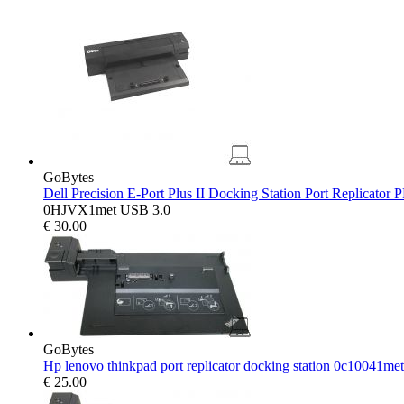
GoBytes
Dell Precision E-Port Plus II Docking Station Port Replicator
0HJVX1met USB 3.0
€
30.00
GoBytes
Hp lenovo thinkpad port replicator docking station 0c10041met
€
25.00