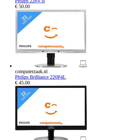
Philips 226V3l
€
50.00
computerzaak.nl
Philips Brilliance 220P4L
€
45.00