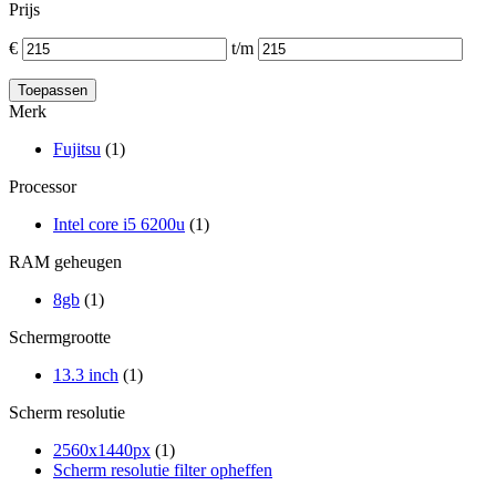
Prijs
€
t/m
Merk
Fujitsu
(1)
Processor
Intel core i5 6200u
(1)
RAM geheugen
8gb
(1)
Schermgrootte
13.3 inch
(1)
Scherm resolutie
2560x1440px
(1)
Scherm resolutie filter opheffen