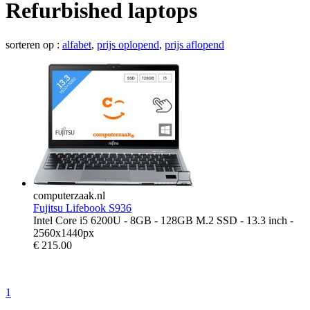
Refurbished laptops
sorteren op :
alfabet
,
prijs oplopend
,
prijs aflopend
computerzaak.nl
Fujitsu Lifebook S936
Intel Core i5 6200U - 8GB - 128GB M.2 SSD - 13.3 inch -
2560x1440px
€
215.00
1