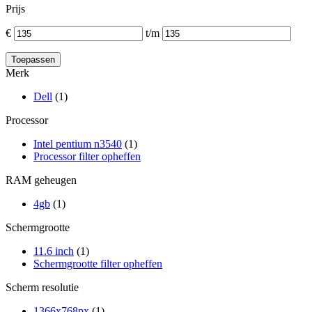
Prijs
€
t/m
Merk
Dell
(1)
Processor
Intel pentium n3540
(1)
Processor filter opheffen
RAM geheugen
4gb
(1)
Schermgrootte
11.6 inch
(1)
Schermgrootte filter opheffen
Scherm resolutie
1366x768px
(1)