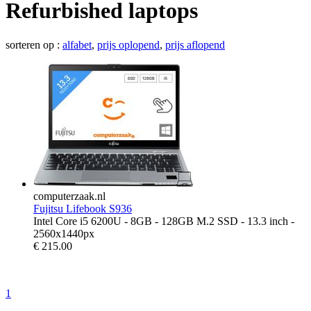
Refurbished laptops
sorteren op :
alfabet
,
prijs oplopend
,
prijs aflopend
computerzaak.nl
Fujitsu Lifebook S936
Intel Core i5 6200U - 8GB - 128GB M.2 SSD - 13.3 inch -
2560x1440px
€
215.00
1