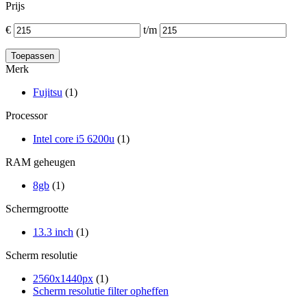
Prijs
€
t/m
Merk
Fujitsu
(1)
Processor
Intel core i5 6200u
(1)
RAM geheugen
8gb
(1)
Schermgrootte
13.3 inch
(1)
Scherm resolutie
2560x1440px
(1)
Scherm resolutie filter opheffen