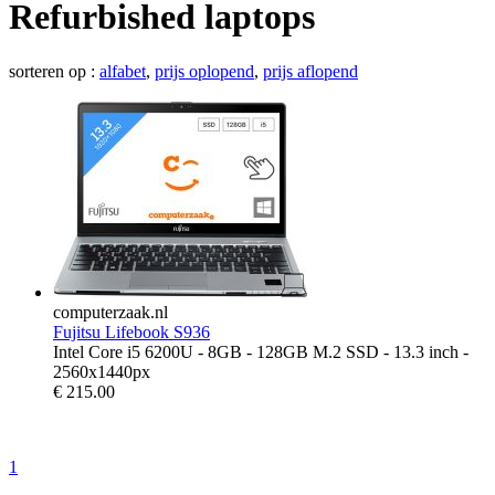
Refurbished laptops
sorteren op :
alfabet
,
prijs oplopend
,
prijs aflopend
computerzaak.nl
Fujitsu Lifebook S936
Intel Core i5 6200U - 8GB - 128GB M.2 SSD - 13.3 inch -
2560x1440px
€
215.00
1