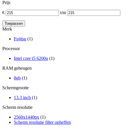
Prijs
€
t/m
Merk
Fujitsu
(1)
Processor
Intel core i5 6200u
(1)
RAM geheugen
8gb
(1)
Schermgrootte
13.3 inch
(1)
Scherm resolutie
2560x1440px
(1)
Scherm resolutie filter opheffen