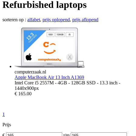
Refurbished laptops
sorteren op :
alfabet
,
prijs oplopend
,
prijs aflopend
computerzaak.nl
Apple MacBook Air 13 Inch A1369
Intel Core i5 2557M - 4GB - 128GB SSD - 13.3 inch -
1440x900px
€
165.00
1
Prijs
€
t/m