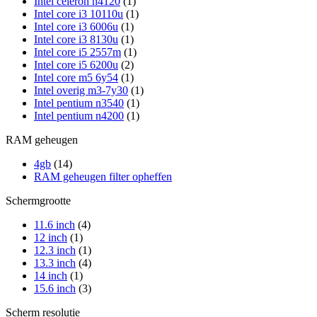
Intel celeron n4120
(1)
Intel core i3 10110u
(1)
Intel core i3 6006u
(1)
Intel core i3 8130u
(1)
Intel core i5 2557m
(1)
Intel core i5 6200u
(2)
Intel core m5 6y54
(1)
Intel overig m3-7y30
(1)
Intel pentium n3540
(1)
Intel pentium n4200
(1)
RAM geheugen
4gb
(14)
RAM geheugen filter opheffen
Schermgrootte
11.6 inch
(4)
12 inch
(1)
12.3 inch
(1)
13.3 inch
(4)
14 inch
(1)
15.6 inch
(3)
Scherm resolutie