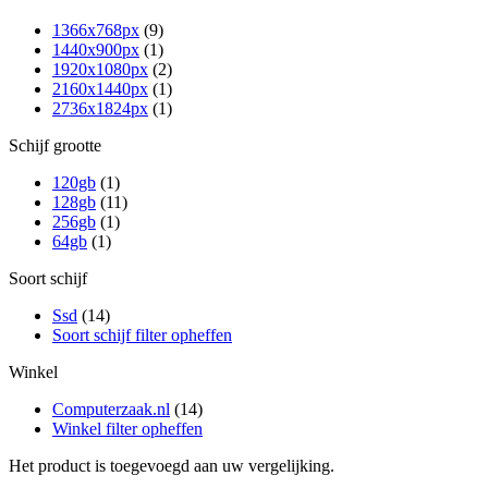
1366x768px
(9)
1440x900px
(1)
1920x1080px
(2)
2160x1440px
(1)
2736x1824px
(1)
Schijf grootte
120gb
(1)
128gb
(11)
256gb
(1)
64gb
(1)
Soort schijf
Ssd
(14)
Soort schijf filter opheffen
Winkel
Computerzaak.nl
(14)
Winkel filter opheffen
Het product is toegevoegd aan uw vergelijking.