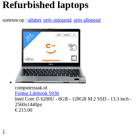
Refurbished laptops
sorteren op :
alfabet
,
prijs oplopend
,
prijs aflopend
computerzaak.nl
Fujitsu Lifebook S936
Intel Core i5 6200U - 8GB - 128GB M.2 SSD - 13.3 inch -
2560x1440px
€
215.00
1