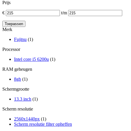
Prijs
€
t/m
Merk
Fujitsu
(1)
Processor
Intel core i5 6200u
(1)
RAM geheugen
8gb
(1)
Schermgrootte
13.3 inch
(1)
Scherm resolutie
2560x1440px
(1)
Scherm resolutie filter opheffen