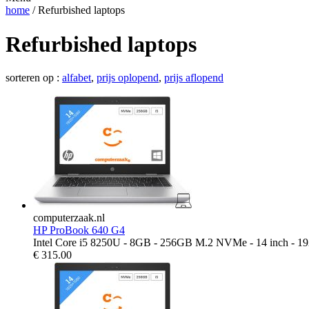
home
/ Refurbished laptops
Refurbished laptops
sorteren op :
alfabet
,
prijs oplopend
,
prijs aflopend
computerzaak.nl
HP ProBook 640 G4
Intel Core i5 8250U - 8GB - 256GB M.2 NVMe - 14 inch - 1
€
315.00