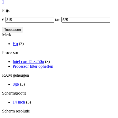
1
Prijs
€
t/m
Merk
Hp
(3)
Processor
Intel core i5 8250u
(3)
Processor filter opheffen
RAM geheugen
8gb
(3)
Schermgrootte
14 inch
(3)
Scherm resolutie