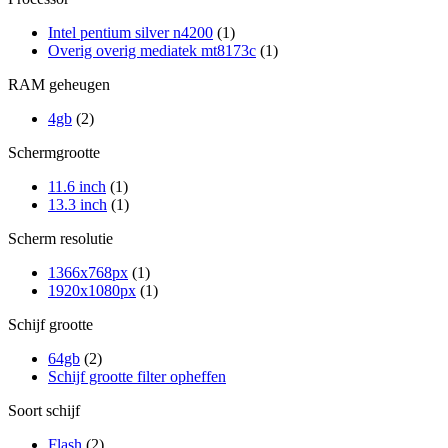
Intel pentium silver n4200
(1)
Overig overig mediatek mt8173c
(1)
RAM geheugen
4gb
(2)
Schermgrootte
11.6 inch
(1)
13.3 inch
(1)
Scherm resolutie
1366x768px
(1)
1920x1080px
(1)
Schijf grootte
64gb
(2)
Schijf grootte filter opheffen
Soort schijf
Flash
(2)