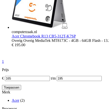
computerzaak.nl
Acer Chromebook R13 CB5-312T-K7SP
Overig Overig MediaTek MT8173C - 4GB - 64GB Flash - 13.
€
195.00
1
Prijs
€
t/m
Merk
Acer
(2)
Processor