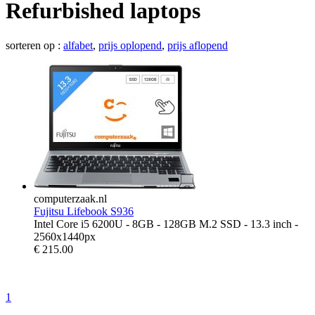
Refurbished laptops
sorteren op :
alfabet
,
prijs oplopend
,
prijs aflopend
computerzaak.nl
Fujitsu Lifebook S936
Intel Core i5 6200U - 8GB - 128GB M.2 SSD - 13.3 inch -
2560x1440px
€
215.00
1