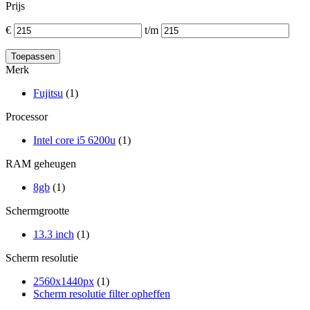
Prijs
€
t/m
Merk
Fujitsu
(1)
Processor
Intel core i5 6200u
(1)
RAM geheugen
8gb
(1)
Schermgrootte
13.3 inch
(1)
Scherm resolutie
2560x1440px
(1)
Scherm resolutie filter opheffen