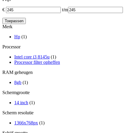
€
t/m
Merk
Hp
(1)
Processor
Intel core i3 8145u
(1)
Processor filter opheffen
RAM geheugen
8gb
(1)
Schermgrootte
14 inch
(1)
Scherm resolutie
1366x768px
(1)
Schijf grootte