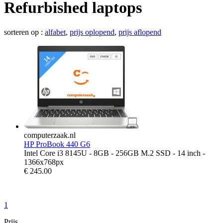
Refurbished laptops
sorteren op :
alfabet
,
prijs oplopend
,
prijs aflopend
computerzaak.nl
HP ProBook 440 G6
Intel Core i3 8145U - 8GB - 256GB M.2 SSD - 14 inch -
1366x768px
€
245.00
1
Prijs