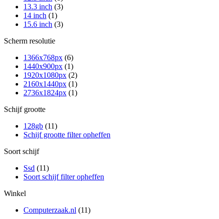
13.3 inch
(3)
14 inch
(1)
15.6 inch
(3)
Scherm resolutie
1366x768px
(6)
1440x900px
(1)
1920x1080px
(2)
2160x1440px
(1)
2736x1824px
(1)
Schijf grootte
128gb
(11)
Schijf grootte filter opheffen
Soort schijf
Ssd
(11)
Soort schijf filter opheffen
Winkel
Computerzaak.nl
(11)