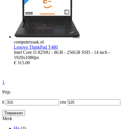
computerzaak.nl
Lenovo ThinkPad T480
Intel Core i5 8250U - 8GB - 256GB SSD - 14 inch -
1920x1080px
€
315.00
1
Prijs
€
t/m
Merk
Hp
(3)