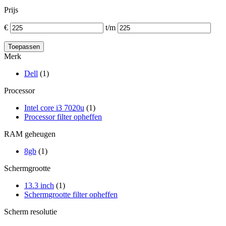
Prijs
€
t/m
Merk
Dell
(1)
Processor
Intel core i3 7020u
(1)
Processor filter opheffen
RAM geheugen
8gb
(1)
Schermgrootte
13.3 inch
(1)
Schermgrootte filter opheffen
Scherm resolutie