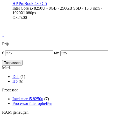
HP ProBook 430 G5
Intel Core i5 8250U - 8GB - 256GB SSD - 13.3 inch -
1920X1080px
€
325.00
1
Prijs
€
t/m
Merk
Dell
(1)
Hp
(6)
Processor
Intel core i5 8250u
(7)
Processor filter opheffen
RAM geheugen