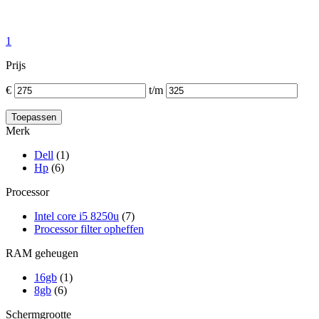
1
Prijs
€
t/m
Merk
Dell
(1)
Hp
(6)
Processor
Intel core i5 8250u
(7)
Processor filter opheffen
RAM geheugen
16gb
(1)
8gb
(6)
Schermgrootte