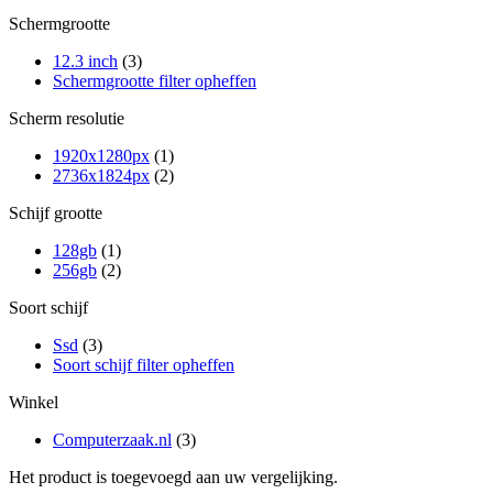
Schermgrootte
12.3 inch
(3)
Schermgrootte filter opheffen
Scherm resolutie
1920x1280px
(1)
2736x1824px
(2)
Schijf grootte
128gb
(1)
256gb
(2)
Soort schijf
Ssd
(3)
Soort schijf filter opheffen
Winkel
Computerzaak.nl
(3)
Het product is toegevoegd aan uw vergelijking.