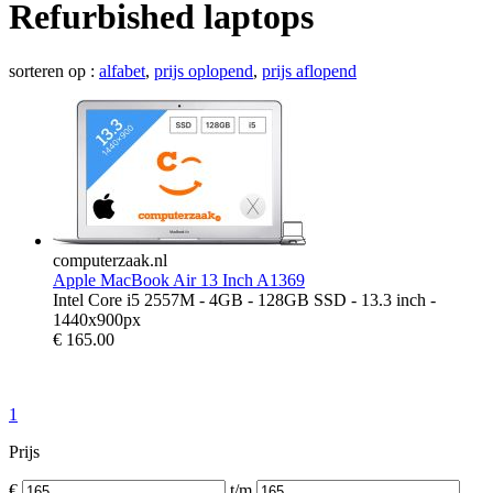
Refurbished laptops
sorteren op :
alfabet
,
prijs oplopend
,
prijs aflopend
computerzaak.nl
Apple MacBook Air 13 Inch A1369
Intel Core i5 2557M - 4GB - 128GB SSD - 13.3 inch -
1440x900px
€
165.00
1
Prijs
€
t/m