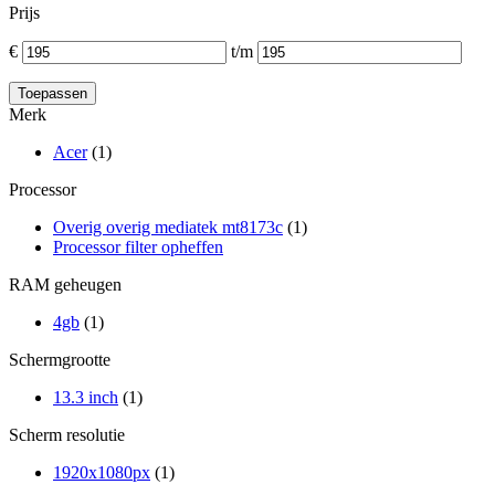
Prijs
€
t/m
Merk
Acer
(1)
Processor
Overig overig mediatek mt8173c
(1)
Processor filter opheffen
RAM geheugen
4gb
(1)
Schermgrootte
13.3 inch
(1)
Scherm resolutie
1920x1080px
(1)