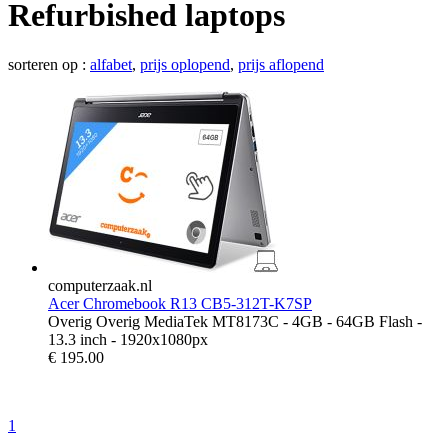
Refurbished laptops
sorteren op :
alfabet
,
prijs oplopend
,
prijs aflopend
computerzaak.nl
Acer Chromebook R13 CB5-312T-K7SP
Overig Overig MediaTek MT8173C - 4GB - 64GB Flash -
13.3 inch - 1920x1080px
€
195.00
1