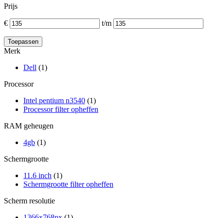
Prijs
€
t/m
Merk
Dell
(1)
Processor
Intel pentium n3540
(1)
Processor filter opheffen
RAM geheugen
4gb
(1)
Schermgrootte
11.6 inch
(1)
Schermgrootte filter opheffen
Scherm resolutie
1366x768px
(1)