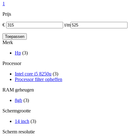
1
Prijs
€
t/m
Merk
Hp
(3)
Processor
Intel core i5 8250u
(3)
Processor filter opheffen
RAM geheugen
8gb
(3)
Schermgrootte
14 inch
(3)
Scherm resolutie