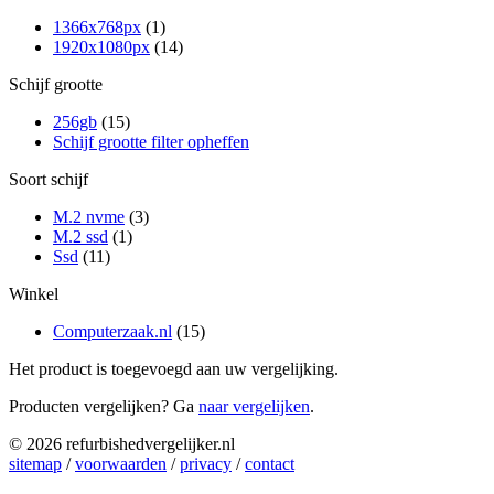
1366x768px
(1)
1920x1080px
(14)
Schijf grootte
256gb
(15)
Schijf grootte filter opheffen
Soort schijf
M.2 nvme
(3)
M.2 ssd
(1)
Ssd
(11)
Winkel
Computerzaak.nl
(15)
Het product is toegevoegd aan uw vergelijking.
Producten vergelijken? Ga
naar vergelijken
.
© 2026 refurbishedvergelijker.nl
sitemap
/
voorwaarden
/
privacy
/
contact