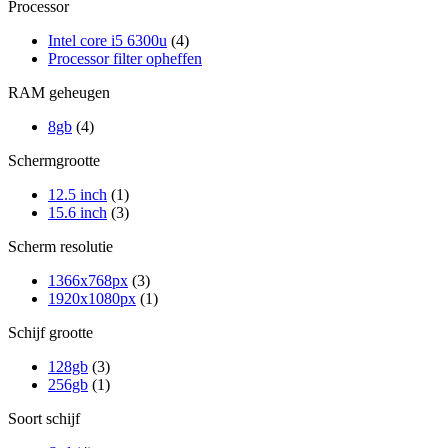
Processor
Intel core i5 6300u
(4)
Processor filter opheffen
RAM geheugen
8gb
(4)
Schermgrootte
12.5 inch
(1)
15.6 inch
(3)
Scherm resolutie
1366x768px
(3)
1920x1080px
(1)
Schijf grootte
128gb
(3)
256gb
(1)
Soort schijf