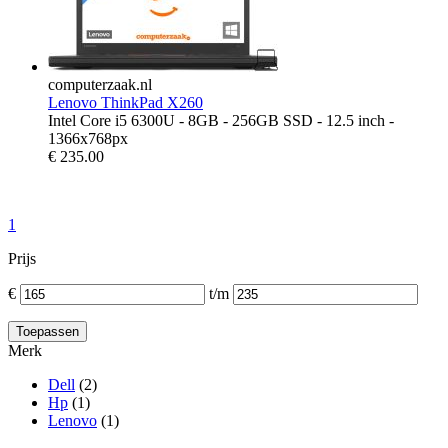
computerzaak.nl
Lenovo ThinkPad X260
Intel Core i5 6300U - 8GB - 256GB SSD - 12.5 inch -
1366x768px
€
235.00
1
Prijs
€
t/m
Merk
Dell
(2)
Hp
(1)
Lenovo
(1)