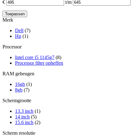
€
t/m
Merk
Dell
(7)
Hp
(1)
Processor
Intel core i5 1145g7
(8)
Processor filter opheffen
RAM geheugen
16gb
(1)
8gb
(7)
Schermgrootte
13.3 inch
(1)
14 inch
(5)
15.6 inch
(2)
Scherm resolutie