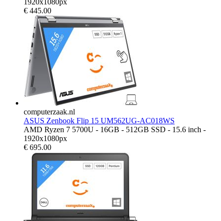
1920x1080px
€
445.00
computerzaak.nl
ASUS Zenbook Flip 15 UM562UG-AC018WS
AMD Ryzen 7 5700U - 16GB - 512GB SSD - 15.6 inch -
1920x1080px
€
695.00