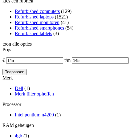
kies een rubriek
Refurbished computers
(129)
Refurbished laptops
(1521)
Refurbished monitoren
(41)
Refurbished smartphones
(54)
Refurbished tablets
(3)
toon alle opties
Prijs
€
t/m
Merk
Dell
(1)
Merk filter opheffen
Processor
Intel pentium n4200
(1)
RAM geheugen
4gb
(1)