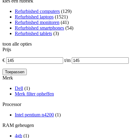
kies een rubriek
Refurbished computers
(129)
Refurbished laptops
(1521)
Refurbished monitoren
(41)
Refurbished smartphones
(54)
Refurbished tablets
(3)
toon alle opties
Prijs
€
t/m
Merk
Dell
(1)
Merk filter opheffen
Processor
Intel pentium n4200
(1)
RAM geheugen
4gb
(1)