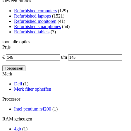
kies een rubriek
Refurbished computers
(129)
Refurbished laptops
(1521)
Refurbished monitoren
(41)
Refurbished smartphones
(54)
Refurbished tablets
(3)
toon alle opties
Prijs
€
t/m
Merk
Dell
(1)
Merk filter opheffen
Processor
Intel pentium n4200
(1)
RAM geheugen
4gb
(1)