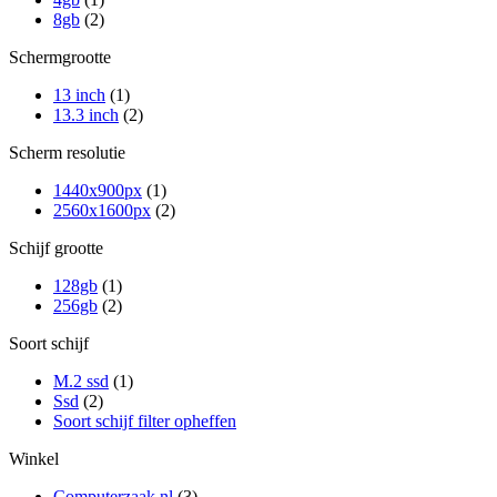
8gb
(2)
Schermgrootte
13 inch
(1)
13.3 inch
(2)
Scherm resolutie
1440x900px
(1)
2560x1600px
(2)
Schijf grootte
128gb
(1)
256gb
(2)
Soort schijf
M.2 ssd
(1)
Ssd
(2)
Soort schijf filter opheffen
Winkel
Computerzaak.nl
(3)