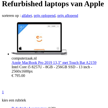
Refurbished laptops van Apple
sorteren op :
alfabet
,
prijs oplopend
,
prijs aflopend
computerzaak.nl
Apple MacBook Pro 2019 13,3" met Touch Bar A2159
Intel Core i5 8257U - 8GB - 256GB SSD - 13 inch -
2560x1600px
€
795.00
1
kies een rubriek