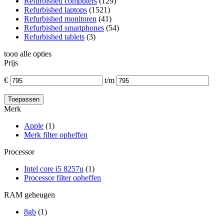
Refurbished computers
(129)
Refurbished laptops
(1521)
Refurbished monitoren
(41)
Refurbished smartphones
(54)
Refurbished tablets
(3)
toon alle opties
Prijs
€
t/m
Merk
Apple
(1)
Merk filter opheffen
Processor
Intel core i5 8257u
(1)
Processor filter opheffen
RAM geheugen
8gb
(1)