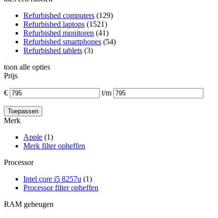
Refurbished computers
(129)
Refurbished laptops
(1521)
Refurbished monitoren
(41)
Refurbished smartphones
(54)
Refurbished tablets
(3)
toon alle opties
Prijs
€
t/m
Merk
Apple
(1)
Merk filter opheffen
Processor
Intel core i5 8257u
(1)
Processor filter opheffen
RAM geheugen