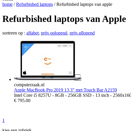
home
/
Refurbished laptops
/ Refurbished laptops van apple
Refurbished laptops van Apple
sorteren op :
alfabet
,
prijs oplopend
,
prijs aflopend
computerzaak.nl
Apple MacBook Pro 2019 13,3" met Touch Bar A2159
Intel Core i5 8257U - 8GB - 256GB SSD - 13 inch - 2560x16
€
795.00
1
kies een rubriek