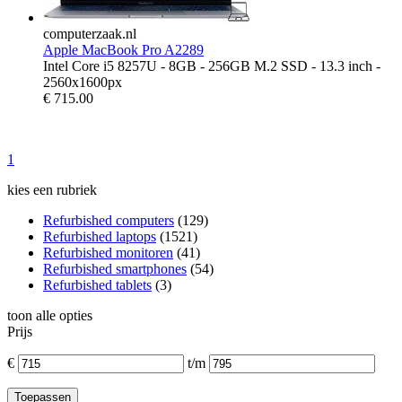
computerzaak.nl
Apple MacBook Pro A2289
Intel Core i5 8257U - 8GB - 256GB M.2 SSD - 13.3 inch -
2560x1600px
€
715.00
1
kies een rubriek
Refurbished computers
(129)
Refurbished laptops
(1521)
Refurbished monitoren
(41)
Refurbished smartphones
(54)
Refurbished tablets
(3)
toon alle opties
Prijs
€
t/m