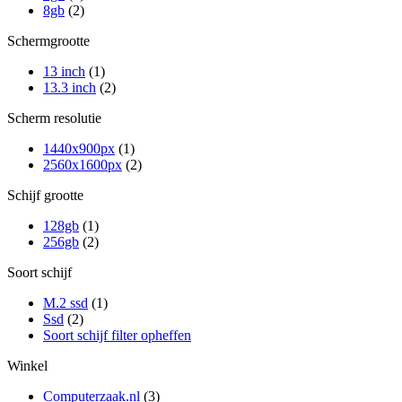
8gb
(2)
Schermgrootte
13 inch
(1)
13.3 inch
(2)
Scherm resolutie
1440x900px
(1)
2560x1600px
(2)
Schijf grootte
128gb
(1)
256gb
(2)
Soort schijf
M.2 ssd
(1)
Ssd
(2)
Soort schijf filter opheffen
Winkel
Computerzaak.nl
(3)