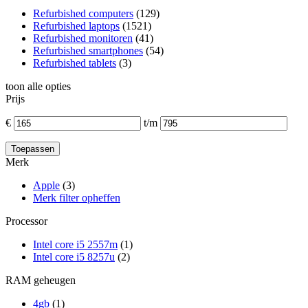
Refurbished computers
(129)
Refurbished laptops
(1521)
Refurbished monitoren
(41)
Refurbished smartphones
(54)
Refurbished tablets
(3)
toon alle opties
Prijs
€
t/m
Merk
Apple
(3)
Merk filter opheffen
Processor
Intel core i5 2557m
(1)
Intel core i5 8257u
(2)
RAM geheugen
4gb
(1)