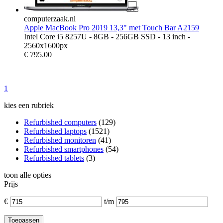
computerzaak.nl
Apple MacBook Pro 2019 13,3" met Touch Bar A2159
Intel Core i5 8257U - 8GB - 256GB SSD - 13 inch -
2560x1600px
€
795.00
1
kies een rubriek
Refurbished computers
(129)
Refurbished laptops
(1521)
Refurbished monitoren
(41)
Refurbished smartphones
(54)
Refurbished tablets
(3)
toon alle opties
Prijs
€
t/m