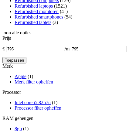
Refurbished computers
(129)
Refurbished laptops
(1521)
Refurbished monitoren
(41)
Refurbished smartphones
(54)
Refurbished tablets
(3)
toon alle opties
Prijs
€
t/m
Merk
Apple
(1)
Merk filter opheffen
Processor
Intel core i5 8257u
(1)
Processor filter opheffen
RAM geheugen
8gb
(1)