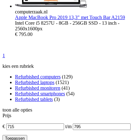
computerzaak.nl
Apple MacBook Pro 2019 13,3" met Touch Bar A2159
Intel Core i5 8257U - 8GB - 256GB SSD - 13 inch -
2560x1600px
€
795.00
1
kies een rubriek
Refurbished computers
(129)
Refurbished laptops
(1521)
Refurbished monitoren
(41)
Refurbished smartphones
(54)
Refurbished tablets
(3)
toon alle opties
Prijs
€
t/m