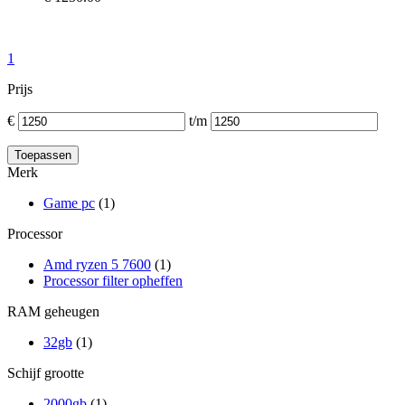
1
Prijs
€
t/m
Merk
Game pc
(1)
Processor
Amd ryzen 5 7600
(1)
Processor filter opheffen
RAM geheugen
32gb
(1)
Schijf grootte
2000gb
(1)