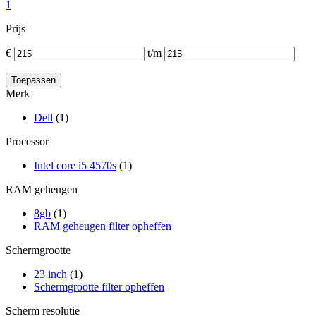
1
Prijs
€
t/m
Merk
Dell
(1)
Processor
Intel core i5 4570s
(1)
RAM geheugen
8gb
(1)
RAM geheugen filter opheffen
Schermgrootte
23 inch
(1)
Schermgrootte filter opheffen
Scherm resolutie