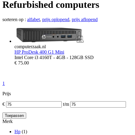
Refurbished computers
sorteren op :
alfabet
,
prijs oplopend
,
prijs aflopend
computerzaak.nl
HP ProDesk 400 G1 Mini
Intel Core i3 4160T - 4GB - 128GB SSD
€
75.00
1
Prijs
€
t/m
Merk
Hp
(1)